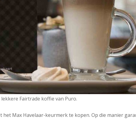
lekkere Fairtrade koffie van Puro.
et het Max Havelaar-keurmerk te kopen. Op die manier ga