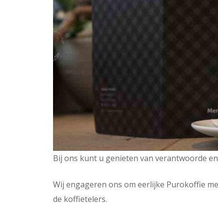
Bij ons kunt u genieten van verantwoorde en 
Wij engageren ons om eerlijke Purokoffie m
de koffietelers.