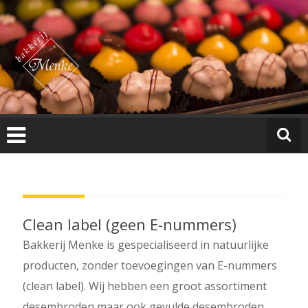
Ga
B
naar
a
de
k
inhoud
k
e
ri
j
M
e
n
k
e
Clean label (geen E-nummers)
Bakkerij Menke is gespecialiseerd in natuurlijke
producten, zonder toevoegingen van E-nummers
(clean label). Wij hebben een groot assortiment
desembroden maar ook gevulde desembroden.