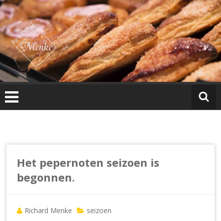
Ga
B
naar
a
de
k
inhoud
k
e
ri
j
M
e
n
k
e
Het pepernoten seizoen is
begonnen.
Richard Menke
seizoen