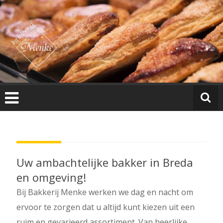
Ga
B
naar
a
de
k
inhoud
k
e
ri
j
M
e
n
k
e
Uw ambachtelijke bakker in Breda
en omgeving!
Bij Bakkerij Menke werken we dag en nacht om
ervoor te zorgen dat u altijd kunt kiezen uit een
ruim en gevarieerd assortiment. Van heerlijke